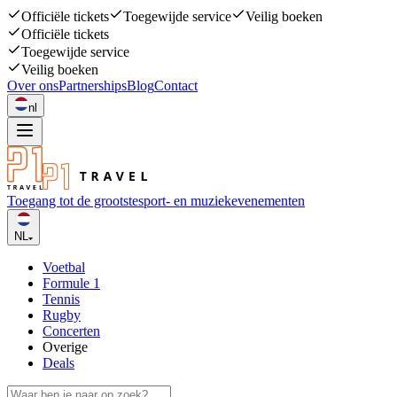
Officiële tickets
Toegewijde service
Veilig boeken
Officiële tickets
Toegewijde service
Veilig boeken
Over ons
Partnerships
Blog
Contact
nl
Toegang tot de grootste
sport- en muziekevenementen
NL
Voetbal
Formule 1
Tennis
Rugby
Concerten
Overige
Deals