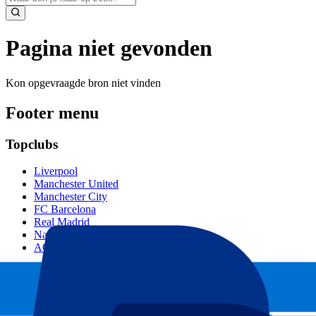
Pagina niet gevonden
Kon opgevraagde bron niet vinden
Footer menu
Topclubs
Liverpool
Manchester United
Manchester City
FC Barcelona
Real Madrid
Napoli
AC Milan
Populaire events
GP Spanje
GP Nederland