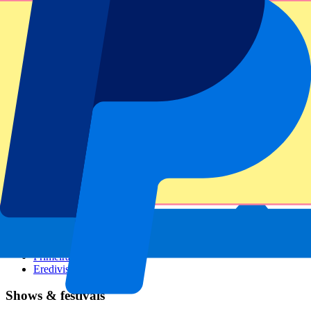
GP Italië
GP Singapore
Six Nations
Alle sporten
Voetbal
Formule 1
MotoGP
Rugby
Tennis
Voetbalcompetities
Champions League
Premier League
Serie A
La Liga
Ligue 1
Primeira Liga
Eredivisie
Shows & festivals