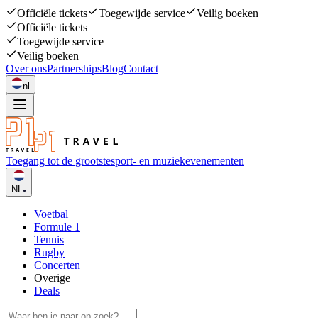
Officiële tickets
Toegewijde service
Veilig boeken
Officiële tickets
Toegewijde service
Veilig boeken
Over ons
Partnerships
Blog
Contact
nl
Toegang tot de grootste
sport- en muziekevenementen
NL
Voetbal
Formule 1
Tennis
Rugby
Concerten
Overige
Deals