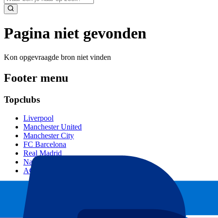
Pagina niet gevonden
Kon opgevraagde bron niet vinden
Footer menu
Topclubs
Liverpool
Manchester United
Manchester City
FC Barcelona
Real Madrid
Napoli
AC Milan
Populaire events
GP Spanje
GP Nederland