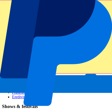
GP Italië
GP Singapore
Six Nations
Alle sporten
Voetbal
Formule 1
MotoGP
Rugby
Tennis
Voetbalcompetities
Champions League
Premier League
Serie A
La Liga
Ligue 1
Primeira Liga
Eredivisie
Shows & festivals