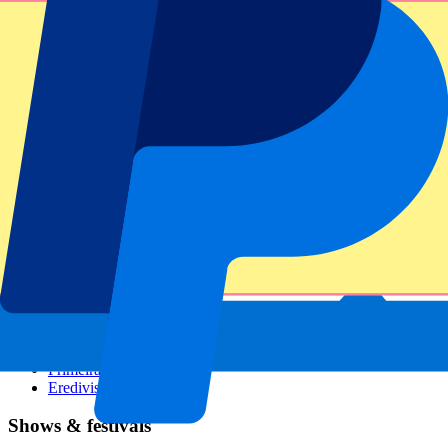
GP Italië
GP Singapore
Six Nations
Alle sporten
Voetbal
Formule 1
MotoGP
Rugby
Tennis
Voetbalcompetities
Champions League
Premier League
Serie A
La Liga
Ligue 1
Primeira Liga
Eredivisie
Shows & festivals