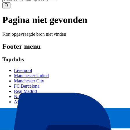
Pagina niet gevonden
Kon opgevraagde bron niet vinden
Footer menu
Topclubs
Liverpool
Manchester United
Manchester City
FC Barcelona
Real Madrid
Napoli
AC Milan
Populaire events
GP Spanje
GP Nederland