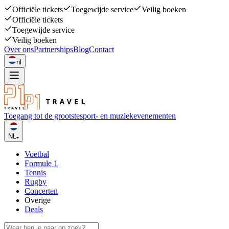
Officiële tickets
Toegewijde service
Veilig boeken
Officiële tickets
Toegewijde service
Veilig boeken
Over ons
Partnerships
Blog
Contact
nl
Toegang tot de grootste
sport- en muziekevenementen
NL
Voetbal
Formule 1
Tennis
Rugby
Concerten
Overige
Deals