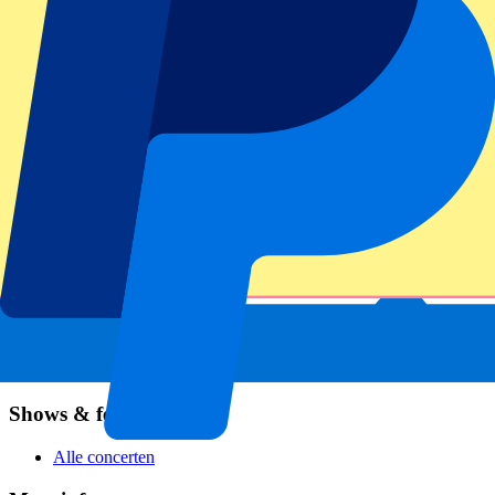
Six Nations
Alle sporten
Voetbal
Formule 1
MotoGP
Rugby
Tennis
Voetbalcompetities
Champions League
Premier League
Serie A
La Liga
Ligue 1
Primeira Liga
Eredivisie
Shows & festivals
Alle concerten