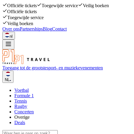
Officiële tickets
Toegewijde service
Veilig boeken
Officiële tickets
Toegewijde service
Veilig boeken
Over ons
Partnerships
Blog
Contact
nl
Toegang tot de grootste
sport- en muziekevenementen
NL
Voetbal
Formule 1
Tennis
Rugby
Concerten
Overige
Deals