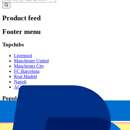
Product feed
Footer menu
Topclubs
Liverpool
Manchester United
Manchester City
FC Barcelona
Real Madrid
Napoli
AC Milan
Populaire events
GP Spanje
GP Nederland
GP Italië
GP Singapore