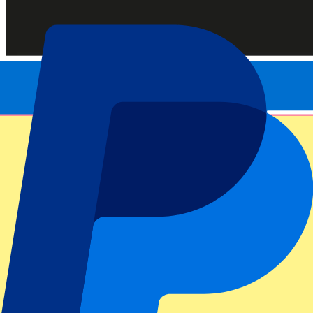
Officiële tickets
100% Gegarandeerde toegang – tickets direct van de organisator.
Dit evenement heeft al plaatsgevonden
Houd mij op de hoogte van alle updates, deals en meer!
Submit
Je informatie wordt in overeenstemming met ons
Privacy Policy
gebruikt.
Bedankt voor het invullen!