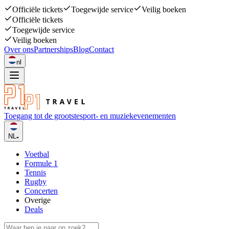
Officiële tickets
Toegewijde service
Veilig boeken
Officiële tickets
Toegewijde service
Veilig boeken
Over ons
Partnerships
Blog
Contact
nl
Toegang tot de grootste
sport- en muziekevenementen
NL
Voetbal
Formule 1
Tennis
Rugby
Concerten
Overige
Deals