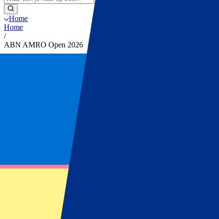
Home
Home
/
ABN AMRO Open 2026
ABN AMRO Open 2026
Altijd als eerste op de hoogte van tickets, winacties &
Schrijf je in en mis geen enkel ticket voor jouw favoriete events meer.
Voornaam
Achternaam
Email
E-mailcontact goedkeuren
*
Inschrijven
Je informatie wordt in overeenstemming met ons
Privacy Policy
gebru