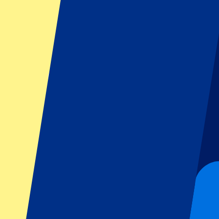
Footer menu
Topclubs
Liverpool
Manchester United
Manchester City
FC Barcelona
Real Madrid
Napoli
AC Milan
Populaire events
GP Spanje
GP Nederland
GP Italië
GP Singapore
Six Nations