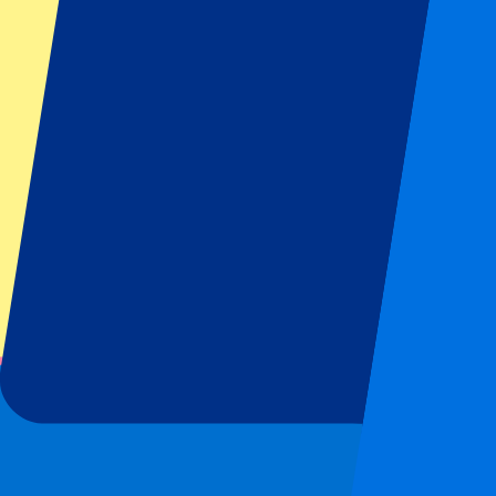
Alle sporten
Voetbal
Formule 1
MotoGP
Rugby
Tennis
Voetbalcompetities
Champions League
Premier League
Serie A
La Liga
Ligue 1
Primeira Liga
Eredivisie
Shows & festivals
Alle concerten
Meer info