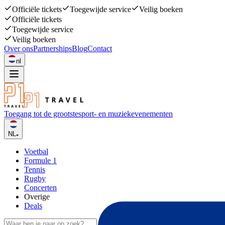
Officiële tickets
Toegewijde service
Veilig boeken
Officiële tickets
Toegewijde service
Veilig boeken
Over ons
Partnerships
Blog
Contact
nl
Toegang tot de grootste
sport- en muziekevenementen
NL
Voetbal
Formule 1
Tennis
Rugby
Concerten
Overige
Deals