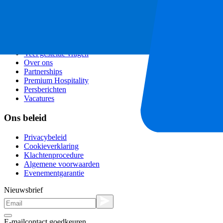
Affiliate programma
City trips
Vakanties
Blog
Contact
Veel gestelde vragen
Over ons
Partnerships
Premium Hospitality
Persberichten
Vacatures
Ons beleid
Privacybeleid
Cookieverklaring
Klachtenprocedure
Algemene voorwaarden
Evenementgarantie
Nieuwsbrief
E-mailcontact goedkeuren