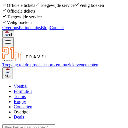
Officiële tickets
Toegewijde service
Veilig boeken
Officiële tickets
Toegewijde service
Veilig boeken
Over ons
Partnerships
Blog
Contact
nl
Toegang tot de grootste
sport- en muziekevenementen
NL
Voetbal
Formule 1
Tennis
Rugby
Concerten
Overige
Deals