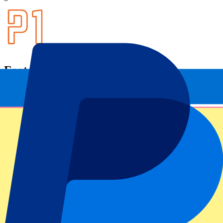
Footer menu
Topclubs
Liverpool
Manchester United
Manchester City
FC Barcelona
Real Madrid
Napoli
AC Milan
Populaire events
GP Spanje
GP Nederland
GP Italië