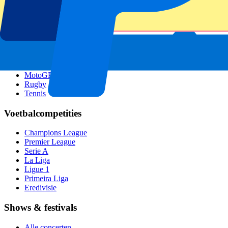
GP Singapore
Six Nations
Alle sporten
Voetbal
Formule 1
MotoGP
Rugby
Tennis
Voetbalcompetities
Champions League
Premier League
Serie A
La Liga
Ligue 1
Primeira Liga
Eredivisie
Shows & festivals
Alle concerten