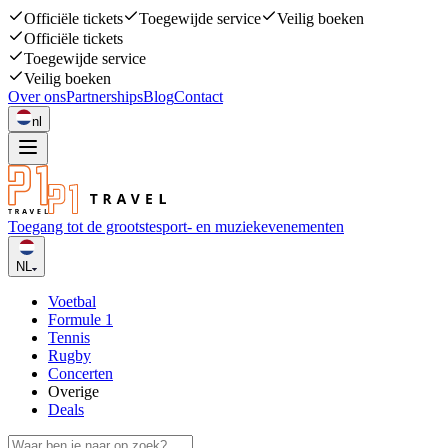
Officiële tickets
Toegewijde service
Veilig boeken
Officiële tickets
Toegewijde service
Veilig boeken
Over ons
Partnerships
Blog
Contact
nl
Toegang tot de grootste
sport- en muziekevenementen
NL
Voetbal
Formule 1
Tennis
Rugby
Concerten
Overige
Deals