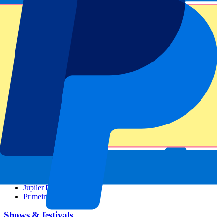
GP Barcelona
GP Singapore
Six Nations
Alle sporten
Voetbal
Formule 1
MotoGP
Rugby
Tennis
Voetbal competities
Champions League
Premier League
La Liga
Serie A
Bundesliga
Eredivisie
Jupiler Pro League
Primeira Liga
Shows & festivals