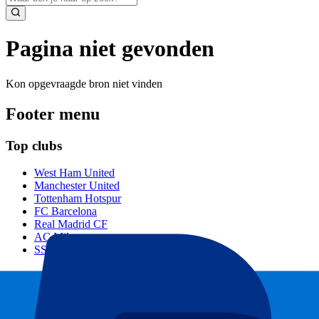
Pagina niet gevonden
Kon opgevraagde bron niet vinden
Footer menu
Top clubs
West Ham United
Manchester United
Tottenham Hotspur
FC Barcelona
Real Madrid CF
AC Milan
SSC Napoli
Populaire events
GP Zandvoort
GP Italië