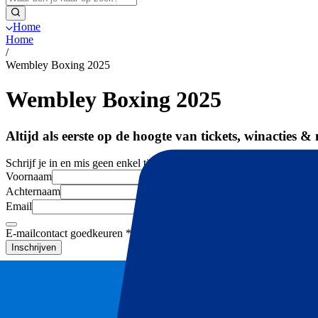
Home
Home
/
Wembley Boxing 2025
Wembley Boxing 2025
Altijd als eerste op de hoogte van tickets, winacties &
Schrijf je in en mis geen enkel ticket voor jouw favoriete events meer.
Voornaam
Achternaam
Email
E-mailcontact goedkeuren
*
Inschrijven
Je informatie wordt in overeenstemming met ons
Privacy Policy
gebru