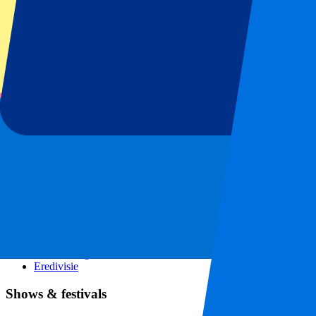
GP Italië
GP Singapore
Six Nations
Alle sporten
Voetbal
Formule 1
MotoGP
Rugby
Tennis
Voetbalcompetities
Champions League
Premier League
Serie A
La Liga
Ligue 1
Primeira Liga
Eredivisie
Shows & festivals