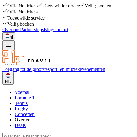
Officiële tickets
Toegewijde service
Veilig boeken
Officiële tickets
Toegewijde service
Veilig boeken
Over ons
Partnerships
Blog
Contact
nl
Toegang tot de grootste
sport- en muziekevenementen
NL
Voetbal
Formule 1
Tennis
Rugby
Concerten
Overige
Deals