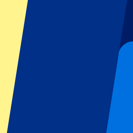
Footer menu
Topclubs
Liverpool
Manchester United
Manchester City
FC Barcelona
Real Madrid
Napoli
AC Milan
Populaire events
GP Spanje
GP Nederland