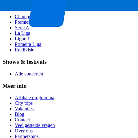
Voetbalcompetities
Champions League
Premier League
Serie A
La Liga
Ligue 1
Primeira Liga
Eredivisie
Shows & festivals
Alle concerten
Meer info
Affiliate programma
City trips
Vakanties
Blog
Contact
Veel gestelde vragen
Over ons
Partnerships