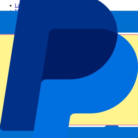
Liverpool
Manchester United
Manchester City
FC Barcelona
Real Madrid
Napoli
AC Milan
Populaire events
GP Spanje
GP Nederland
GP Italië
GP Singapore
Six Nations
Alle sporten
Voetbal
Formule 1
MotoGP
Rugby
Tennis