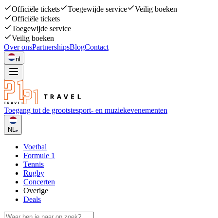
Officiële tickets
Toegewijde service
Veilig boeken
Officiële tickets
Toegewijde service
Veilig boeken
Over ons
Partnerships
Blog
Contact
nl
Toegang tot de grootste
sport- en muziekevenementen
NL
Voetbal
Formule 1
Tennis
Rugby
Concerten
Overige
Deals