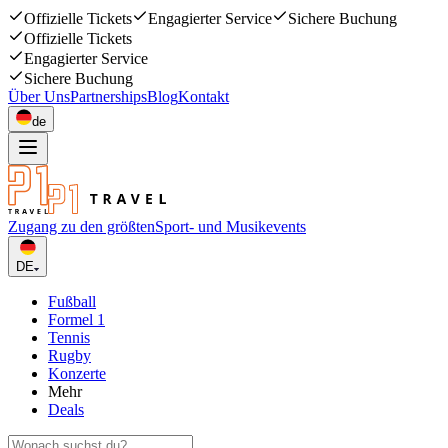
Offizielle Tickets
Engagierter Service
Sichere Buchung
Offizielle Tickets
Engagierter Service
Sichere Buchung
Über Uns
Partnerships
Blog
Kontakt
de
Zugang zu den größten
Sport- und Musikevents
DE
Fußball
Formel 1
Tennis
Rugby
Konzerte
Mehr
Deals