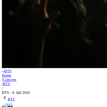
BTS
Home
/
Concerts
/
BTS
/
BTS - 6. Juli 2026
BTS