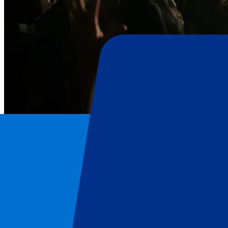
BTS
Home
/
Concerts
/
BTS
/
BTS - 7. Juli 2026
BTS