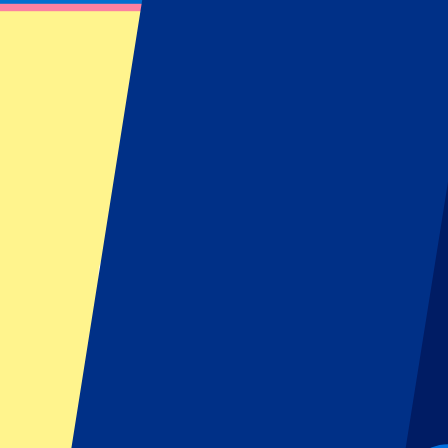
BTS - 7. Juli 2026
7. Juli 2026 um 17:00
Datum bestätigt
•
London, Großbritannien
BTS - 7. Juli 2026
7. Juli 2026 um 17:00 • London, Großbritannien
Datum bestätigt
Dieses Event ist vorbei
Dieses Event ist vorbei