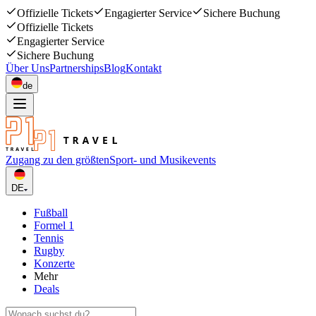
Offizielle Tickets
Engagierter Service
Sichere Buchung
Offizielle Tickets
Engagierter Service
Sichere Buchung
Über Uns
Partnerships
Blog
Kontakt
de
Zugang zu den größten
Sport- und Musikevents
DE
Fußball
Formel 1
Tennis
Rugby
Konzerte
Mehr
Deals