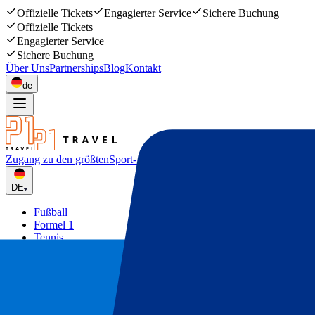
Offizielle Tickets
Engagierter Service
Sichere Buchung
Offizielle Tickets
Engagierter Service
Sichere Buchung
Über Uns
Partnerships
Blog
Kontakt
de
Zugang zu den größten
Sport- und Musikevents
DE
Fußball
Formel 1
Tennis
Rugby
Konzerte
Mehr
Deals