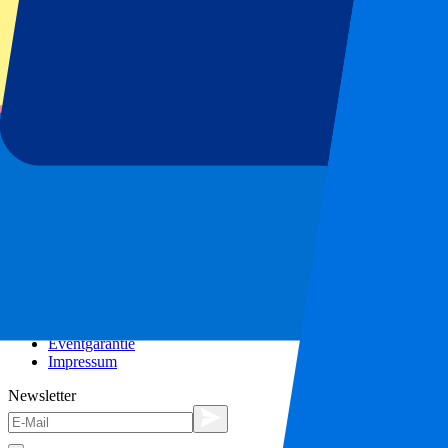
Affiliate Programm
Städtereisen
Urlaub Inspiration
Blog
Kontakt
Häufig gestellte Fragen
Über uns
Partnerships
Premium Hospitality
Corporate Social Responsibility
Jobangebote
Unsere Richtlinien
Datenschutzerklärung
Cookies
AGB
Beschwerdeverfahren
Eventgarantie
Impressum
Newsletter