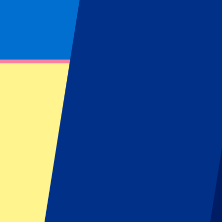
Footer menu
Topklubs
FC Barcelona
Real Madrid
AC Mailand
Manchester United FC
Tottenham Hotspur
SSC Neapel
Beliebte Events
Six Nations
GP Barcelona
GP Zandvoort
GP Österreich
GP Italien
GP Singapur
Sportarten