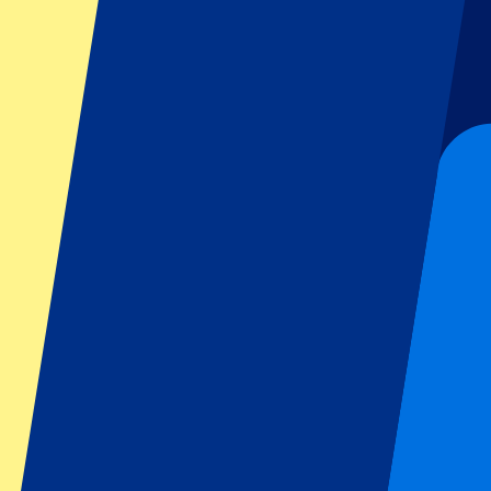
Fußball
Formel 1
MotoGP
Tennis
Rugby
Fußballigen
Champions League
Premier League
La Liga
Ligue 1
Bundesliga
Serie A
Jupiler Pro League
Eredivisie
Shows & Festivals
Alle Konzerte
Mehr Infos