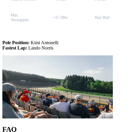
Max
+11.586s
Red Bull
Verstappen
Pole Position:
Kimi Antonelli
Fastest Lap:
Lando Norris
FAQ