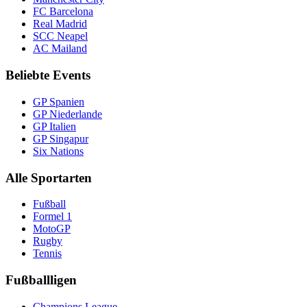
FC Barcelona
Real Madrid
SCC Neapel
AC Mailand
Beliebte Events
GP Spanien
GP Niederlande
GP Italien
GP Singapur
Six Nations
Alle Sportarten
Fußball
Formel 1
MotoGP
Rugby
Tennis
Fußballligen
Champions League