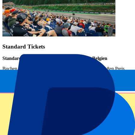
Standard Tickets
Standard Tickets für den Großen Preis von Belgien
Buchen Sie Ihre Steh- oder Tribünenplätze für den Großen Preis
von Belgien bei P1 Travel! Bei uns erhalten Sie Spa Grand Prix
Tickets nur für den Sonntag oder ein ganzes Wochenende. Prüfen
Sie die Ticketoptionen und sichern Sie sich Ihre Spa F1 Tickets!
Einfach und zuverlässig!
Infos Rennstrecke
Spa-Francorchamps Info
Als echter Formel-1-Fan sollten Sie Spa-Francorchamps einmal
besucht haben. Die Strecke wird von vielen Fahrern als die schönste