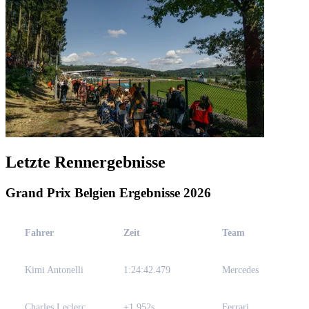
Letzte Rennergebnisse
Grand Prix Belgien Ergebnisse 2026
Fahrer
Zeit
Team
Kimi Antonelli
1:24:42.479
Mercedes
Charles Leclerc
+1.952s
Ferrari