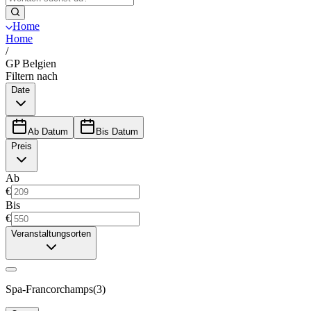
Home
Home
/
GP Belgien
Filtern nach
Date
Ab Datum
Bis Datum
Preis
Ab
€
Bis
€
Veranstaltungsorten
Spa-Francorchamps
(
3
)