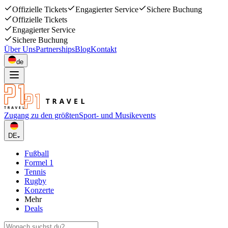
Offizielle Tickets
Engagierter Service
Sichere Buchung
Offizielle Tickets
Engagierter Service
Sichere Buchung
Über Uns
Partnerships
Blog
Kontakt
de
Zugang zu den größten
Sport- und Musikevents
DE
Fußball
Formel 1
Tennis
Rugby
Konzerte
Mehr
Deals