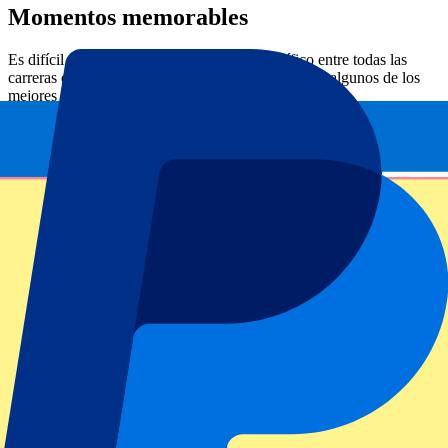
Momentos memorables
Es difícil elegir un
momento favorito
específico entre todas las
carreras de F1 en 2024. Por eso, hemos recopilado algunos de los
mejores momentos. Son los siguientes:
Primera victoria de Norris
: El piloto de McLaren logró ganar el
Gran Premio de Miami
, la primera victoria de un GP de su carrera.
Todo un hito que puso fin a su récord de ser el piloto con más
podios sin victoria.
El regreso de Ferrari
: Ferrari volvió a lo grande con un 1-2 en
Australia
, liderado por un Carlos Sainz ya recuperado. Tras una
seria operación, su triunfo marcó la primera victoria doble para la
Scuderia desde 2022 y confirmó su vuelta a los primeros puestos.
Max, campeón
: Max Verstappen hizo historia al ganar su cuarto
campeonato del mundo consecutivo en el
Gran Premio de Las
Vegas
. Por eso, ahora forma parte de la ilustre lista de pilotos de
Fórmula 1 con un mínimo de cuatro títulos. Otros que también lo
lograron son: Schumacher, Hamilton, Fangio, Prost y Vettel.
Triunfo de McLaren como mejor escudería
: McLaren hizo
historia al ganar su primer campeonato de escuderías desde 1998.
Tuvo una temporada impresionante coronada con la victoria de