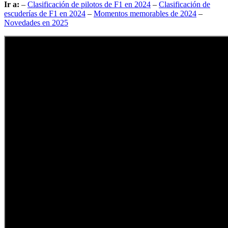
Ir a:
–
Clasificación de pilotos de F1 en 2024
–
Clasificación de
escuderías de F1 en 2024
–
Momentos memorables de 2024
–
Novedades en 2025