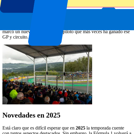
Lando Norris en
Abu Dabi
como momento culminante.
Hamilton ganó en Silverstone
: Lewis Hamilton termino su última
temporada con Mercedes con estilo al lucirse en su circuito nacional.
Con su victoria en
Silverstone
rompió una larga racha sin triunfar y
marcó un nuevo récord al ser el piloto que más veces ha ganado ese
GP y circuito.
Novedades en 2025
Está claro que es difícil esperar que en
2025
la temporada cuente
con tantos aspectos destacados. Sin embargo, la Fórmula 1 volverá a