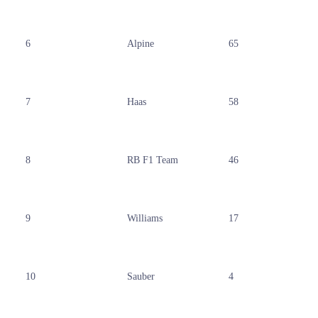
6
Alpine
65
7
Haas
58
8
RB F1 Team
46
9
Williams
17
10
Sauber
4