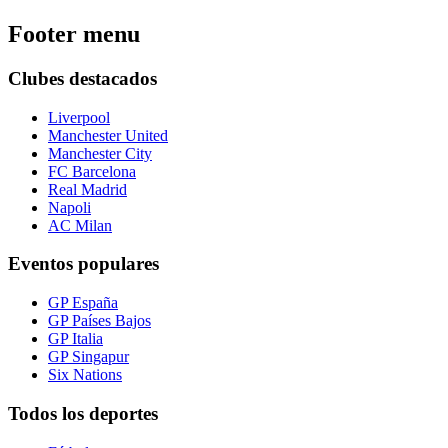
Footer menu
Clubes destacados
Liverpool
Manchester United
Manchester City
FC Barcelona
Real Madrid
Napoli
AC Milan
Eventos populares
GP España
GP Países Bajos
GP Italia
GP Singapur
Six Nations
Todos los deportes