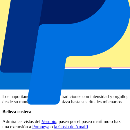
Siente la pasión de Nápoles
Nápoles es una ciudad auténtica, llena de carácter y vida. Conocida
por su apasionada cultura futbolística, su espectacular entorno y sus
ricas tradiciones, la ciudad ofrece una experiencia intensa y
conmovedora a los visitantes. Sin embargo, Nápoles es mucho más
que fútbol. Descubre por qué esta ciudad es especial:
Calles históricas
Explora el vibrante casco antiguo, Patrimonio de la Humanidad por
la UNESCO, con sus calles estrechas y su animada vida cotidiana.
Cultura y tradición
Los napolitanos se aferran a sus tradiciones con intensidad y orgullo,
desde su mundialmente famosa pizza hasta sus rituales milenarios.
Belleza costera
Admira las vistas del
Vesubio
, pasea por el paseo marítimo o haz
una excursión a
Pompeya
o
la Costa de Amalfi
.