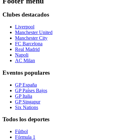
Footer menu
Clubes destacados
Liverpool
Manchester United
Manchester City
FC Barcelona
Real Madrid
Napoli
AC Milan
Eventos populares
GP España
GP Países Bajos
GP Italia
GP Singapur
Six Nations
Todos los deportes
Fútbol
Fórmula 1