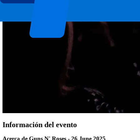
Información del evento
Acerca de Guns N' Roses - 26 June 2025