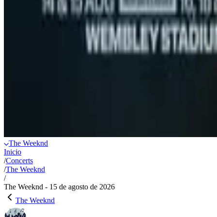
The Weeknd
Inicio
/
Concerts
/
The Weeknd
/
The Weeknd - 15 de agosto de 2026
The Weeknd