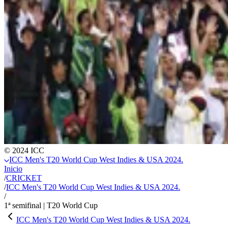
© 2024 ICC
ICC Men's T20 World Cup West Indies & USA 2024.
Inicio
/
CRICKET
/
ICC Men's T20 World Cup West Indies & USA 2024.
/
1ª semifinal | T20 World Cup
ICC Men's T20 World Cup West Indies & USA 2024.