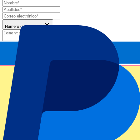
Número de entradas*
Enviar
Tu información se utilizará de acuerdo de nuestra
Declaración de
Privacidad
.
Gracias por enviar el formulario
Información del evento
Acerca de 1ª semifinal | T20 World Cup
Competición
ICC Men's T20 World Cup West Indies & USA 2024.
Partido
1ª semifinal | T20 World Cup