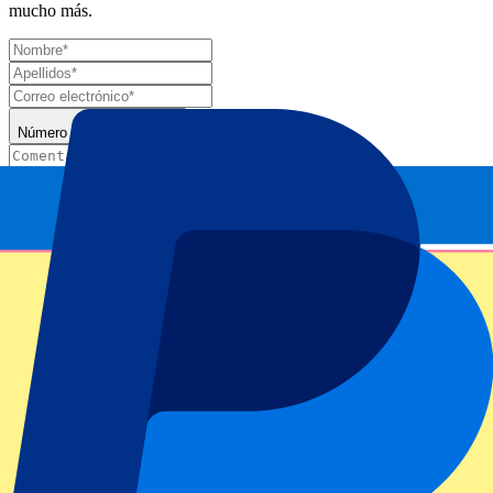
mucho más.
Número de entradas*
Enviar
Tu información se utilizará de acuerdo de nuestra
Declaración de
Privacidad
.
Gracias por enviar el formulario
Información del evento
Acerca de EEUU vs Canadá | T20 World Cup
Competición
ICC Men's T20 World Cup West Indies & USA 2024.