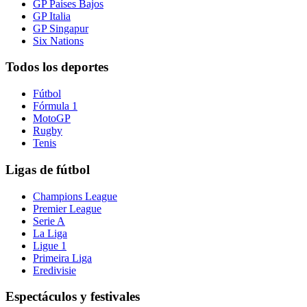
GP Países Bajos
GP Italia
GP Singapur
Six Nations
Todos los deportes
Fútbol
Fórmula 1
MotoGP
Rugby
Tenis
Ligas de fútbol
Champions League
Premier League
Serie A
La Liga
Ligue 1
Primeira Liga
Eredivisie
Espectáculos y festivales