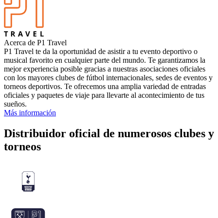
Acerca de P1 Travel
P1 Travel te da la oportunidad de asistir a tu evento deportivo o
musical favorito en cualquier parte del mundo. Te garantizamos la
mejor experiencia posible gracias a nuestras asociaciones oficiales
con los mayores clubes de fútbol internacionales, sedes de eventos y
torneos deportivos. Te ofrecemos una amplia variedad de entradas
oficiales y paquetes de viaje para llevarte al acontecimiento de tus
sueños.
Más información
Distribuidor oficial de numerosos clubes y
torneos