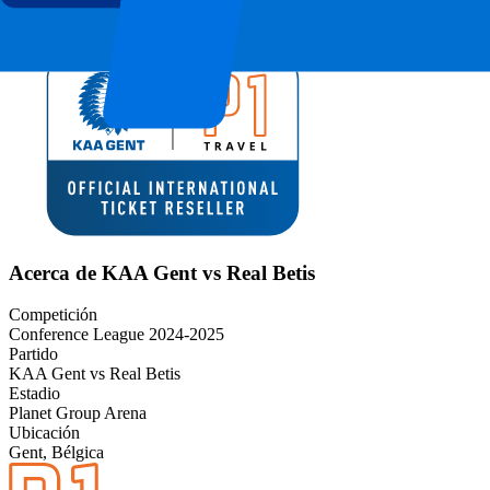
Información del evento
Acerca de KAA Gent vs Real Betis
Competición
Conference League 2024-2025
Partido
KAA Gent vs Real Betis
Estadio
Planet Group Arena
Ubicación
Gent, Bélgica