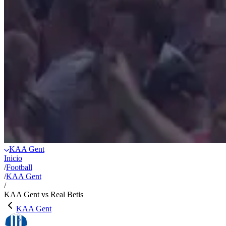
KAA Gent
Inicio
/
Football
/
KAA Gent
/
KAA Gent vs Real Betis
KAA Gent