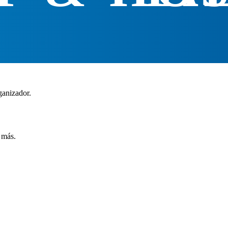
ganizador.
 más.