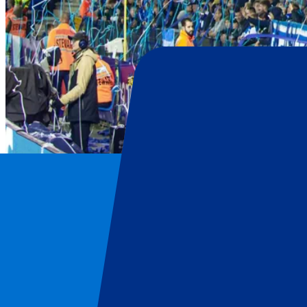
KRC Genk
Inicio
/
Football
/
KRC Genk
/
KRC Genk vs Club Brugge
KRC Genk