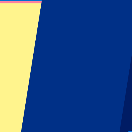
KRC Genk vs Club Brugge
5 de febrero de 2025 a las 20:45
Fecha confirmada
•
Genk, Bélgica
KRC Genk vs Club Brugge
5 de febrero de 2025 a las 20:45 • Genk, Bélgica
Fecha confirmada
Reglamento del organizador: No se permiten aficionados visitante
Este evento ha terminado