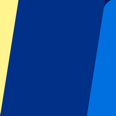
Reglamento del organizador: No se permiten aficionados visitante
Este evento ha terminado
Entradas oficiales
Acceso 100% garantizado. Entradas facilitadas directamente por el or
Este evento ha terminado
Suscríbete y recibe siempre todas las actualizaciones, ofertas y mucho