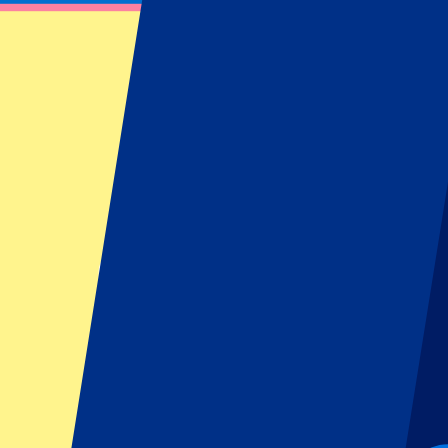
Real Madrid vs Girona FC
10 de abril de 2026 a las 21:00
Fecha confirmada
•
Madrid, España
Real Madrid vs Girona FC
10 de abril de 2026 a las 21:00 • Madrid, España
Fecha confirmada
Reglamento del organizador: No se permiten aficionados visitante
Este evento ha terminado