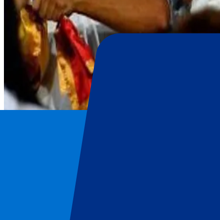
Real Madrid
Inicio
/
Football
/
Real Madrid
/
Real Madrid vs Girona FC
Real Madrid