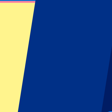
Manchester United vs Everton
13 de marzo de 2027 a las 15:00
•
Manchester, Reino Unido
Manchester United vs Everton
13 de marzo de 2027 a las 15:00 • Manchester, Reino Unido
Reglamento del organizador: No se permiten aficionados visitante
Reglamento del organizador: No se permiten aficionados visitante