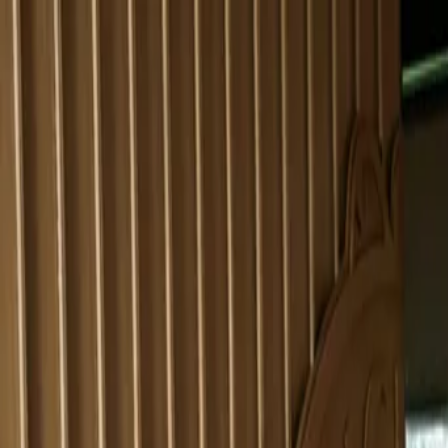
Entradas oficiales
Servicio dedicado
Reserva segura
Entradas oficiales
Servicio dedicado
Reserva segura
Acerca de
Colaboraciones
Blog
Contacto
es
Acceso a los mayores acontecimiento
deportivos y musicales
ES
Fútbol
Fórmula 1
Tenis
Rugby
Conciertos
Otros
Ofertas