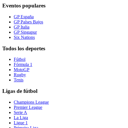
Eventos populares
GP España
GP Países Bajos
GP Italia
GP Singapur
Six Nations
Todos los deportes
Fútbol
Fórmula 1
MotoGP
Rugby
Tenis
Ligas de fútbol
Champions League
Premier League
Serie A
La Liga
Ligue 1
Primeira Liga