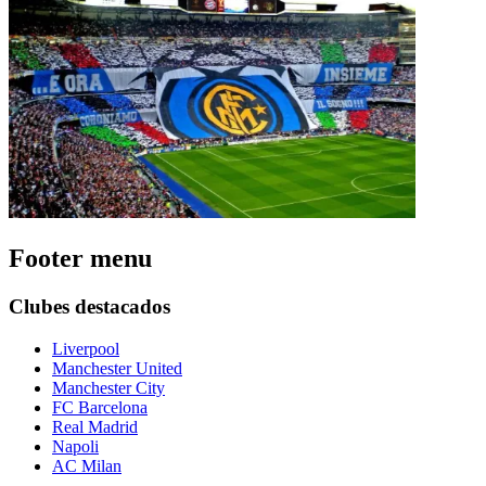
Footer menu
Clubes destacados
Liverpool
Manchester United
Manchester City
FC Barcelona
Real Madrid
Napoli
AC Milan