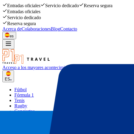
Entradas oficiales
Servicio dedicado
Reserva segura
Entradas oficiales
Servicio dedicado
Reserva segura
Acerca de
Colaboraciones
Blog
Contacto
es
Acceso a los mayores acontecimiento
deportivos y musicales
ES
Fútbol
Fórmula 1
Tenis
Rugby
Conciertos
Otros
Ofertas