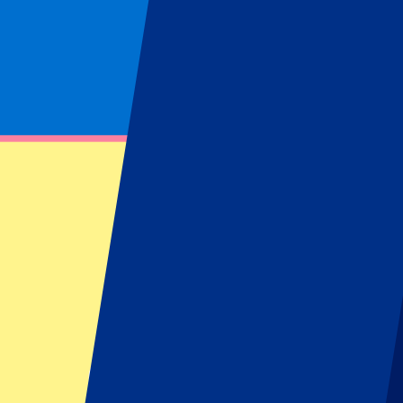
Página no encontrada
No se ha podido encontrar el recurso solicitado
Footer menu
Clubes destacados
Liverpool
Manchester United
Manchester City
FC Barcelona
Real Madrid
Napoli
AC Milan
Eventos populares
GP España
GP Países Bajos