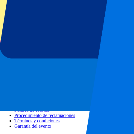
Todos los conciertos
Más información
Programa de afiliados
Escapadas urbanas
Vacaciones
Blog
Contacto
Preguntas frecuentes
Sobre nosotros
Colaboraciones
Hospitality Premium
Prensa
Vacantes
Nuestras políticas
Política de privacidad
Política de cookies
Procedimiento de reclamaciones
Términos y condiciones
Garantía del evento