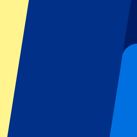
GP Italia
GP Singapur
Six Nations
Todos los deportes
Fútbol
Fórmula 1
MotoGP
Rugby
Tenis
Ligas de fútbol
Champions League
Premier League
Serie A
La Liga
Ligue 1
Primeira Liga
Eredivisie
Espectáculos y festivales