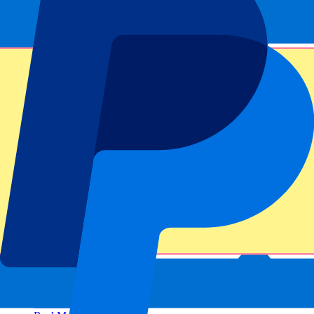
Preguntas frecuentes
¿Está confirmada la fecha del evento?
¿Puedo elegir mi número de asiento?
¿Sólo ofrecen entradas para las secciones locales?
¿Tiene más preguntas?
Footer menu
Clubes destacados
Liverpool
Manchester United
Manchester City
FC Barcelona