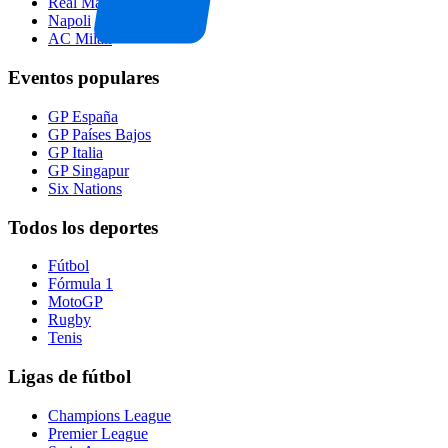
Real Madrid
Napoli
AC Milan
Eventos populares
GP España
GP Países Bajos
GP Italia
GP Singapur
Six Nations
Todos los deportes
Fútbol
Fórmula 1
MotoGP
Rugby
Tenis
Ligas de fútbol
Champions League
Premier League