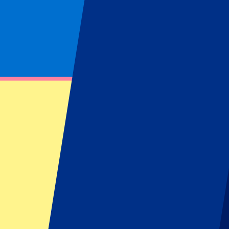
Página no encontrada
No se ha podido encontrar el recurso solicitado
Footer menu
Clubes destacados
Liverpool
Manchester United
Manchester City
FC Barcelona
Real Madrid
Napoli
AC Milan
Eventos populares
GP España
GP Países Bajos