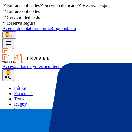
Entradas oficiales
Servicio dedicado
Reserva segura
Entradas oficiales
Servicio dedicado
Reserva segura
Acerca de
Colaboraciones
Blog
Contacto
es
Acceso a los mayores acontecimiento
deportivos y musicales
ES
Fútbol
Fórmula 1
Tenis
Rugby
Conciertos
Otros
Ofertas