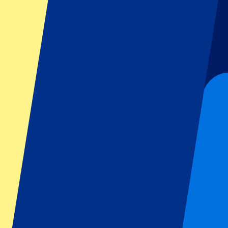
GP Italia
GP Singapur
Six Nations
Todos los deportes
Fútbol
Fórmula 1
MotoGP
Rugby
Tenis
Ligas de fútbol
Champions League
Premier League
Serie A
La Liga
Ligue 1
Primeira Liga
Eredivisie
Espectáculos y festivales