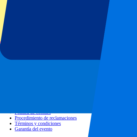
Todos los conciertos
Más información
Programa de afiliados
Escapadas urbanas
Vacaciones
Blog
Contacto
Preguntas frecuentes
Sobre nosotros
Colaboraciones
Hospitality Premium
Prensa
Vacantes
Nuestras políticas
Política de privacidad
Política de cookies
Procedimiento de reclamaciones
Términos y condiciones
Garantía del evento