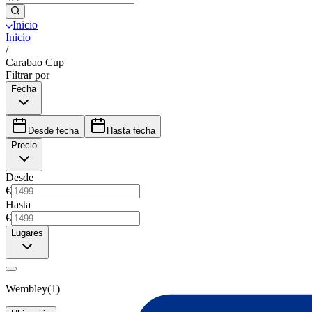
Inicio
Inicio
/
Carabao Cup
Filtrar por
Fecha
Desde fecha
Hasta fecha
Precio
Desde
€
Hasta
€
Lugares
Wembley
(
1
)