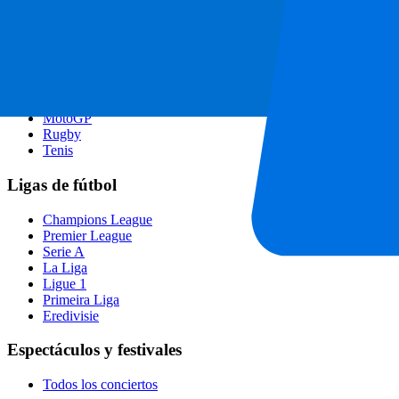
GP Singapur
Six Nations
Todos los deportes
Fútbol
Fórmula 1
MotoGP
Rugby
Tenis
Ligas de fútbol
Champions League
Premier League
Serie A
La Liga
Ligue 1
Primeira Liga
Eredivisie
Espectáculos y festivales
Todos los conciertos