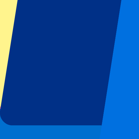
Desde
1499
€
Más información
1 de 1 evento visto
Footer menu
Clubes destacados
Liverpool
Manchester United
Manchester City
FC Barcelona
Real Madrid
Napoli
AC Milan
Eventos populares
GP España
GP Países Bajos
GP Italia