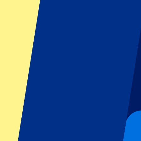
Filtros
1 eventos
Ordenar
Ordenar
Carabao Cup Final 2027
21 marzo 2027, 16:30
Más detalles
Menos detalles
Desde
1499
€
Más información
Carabao Cup Final 2027
21 marzo 2027, 16:30
Football | Carabao Cup
London, Reino Unido
Wembley
Entradas electrónicas oficiales
Una experiencia inolvidable