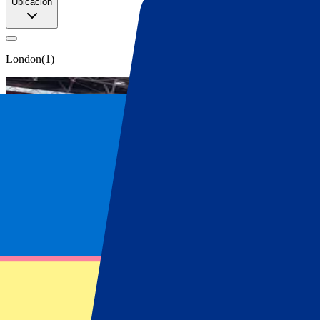
Ubicación
London
(
1
)
Carabao Cup
Compra tus entradas de Carabao Cup en P
A continuación, encontrarás información sobre nuestras entradas o pa