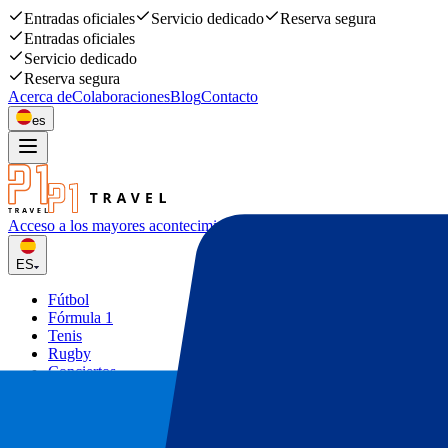
Entradas oficiales
Servicio dedicado
Reserva segura
Entradas oficiales
Servicio dedicado
Reserva segura
Acerca de
Colaboraciones
Blog
Contacto
es
Acceso a los mayores acontecimiento
deportivos y musicales
ES
Fútbol
Fórmula 1
Tenis
Rugby
Conciertos
Otros
Ofertas