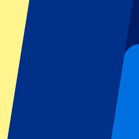
GP Italia
GP Singapur
Six Nations
Todos los deportes
Fútbol
Fórmula 1
MotoGP
Rugby
Tenis
Ligas de fútbol
Champions League
Premier League
Serie A
La Liga
Ligue 1
Primeira Liga
Eredivisie
Espectáculos y festivales