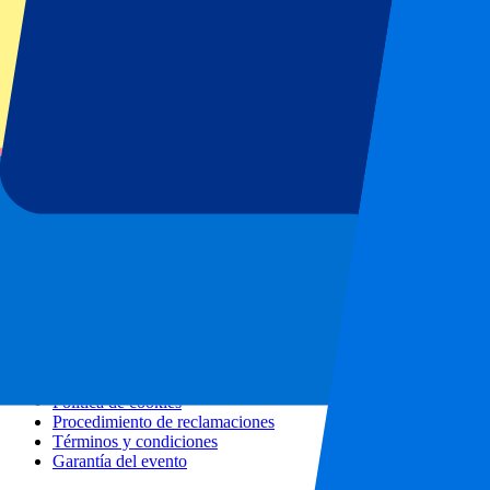
Todos los conciertos
Más información
Programa de afiliados
Escapadas urbanas
Vacaciones
Blog
Contacto
Preguntas frecuentes
Sobre nosotros
Colaboraciones
Hospitality Premium
Prensa
Vacantes
Nuestras políticas
Política de privacidad
Política de cookies
Procedimiento de reclamaciones
Términos y condiciones
Garantía del evento