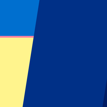
Página no encontrada
No se ha podido encontrar el recurso solicitado
Footer menu
Clubes destacados
Liverpool
Manchester United
Manchester City
FC Barcelona
Real Madrid
Napoli
AC Milan
Eventos populares
GP España
GP Países Bajos