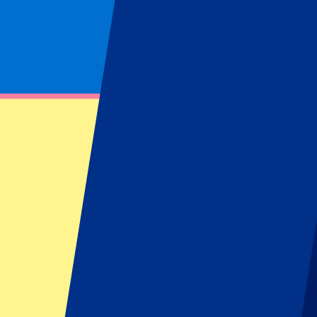
Página no encontrada
No se ha podido encontrar el recurso solicitado
Footer menu
La Liga
FC Barcelona
Real Madrid
Atlético Madrid
RCD Mallorca
Real Betis
Carreras de F1
Gran Premio de Barcelona
Gran Premio de Países Bajos
Gran Premio de Singapur
Gran Premio de Abu Dhabi