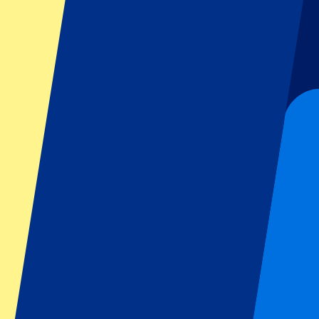
Gran Premio de Miami
Gran Premio de Brasil
GP de Italia
Todo deporte
Fútbol
Formula 1
MotoGP
Rugby
Tenis
Ligas de fútbol
Champions League
Premier League
La Liga
Serie A
Bundesliga
Ligue 1
Eredivisie
Primeira Liga
Espectáculos y festivales