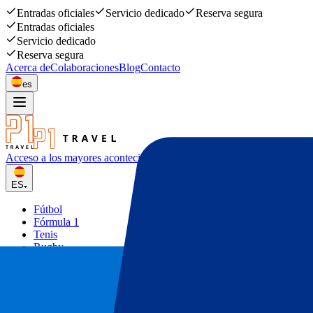
Entradas oficiales
Servicio dedicado
Reserva segura
Entradas oficiales
Servicio dedicado
Reserva segura
Acerca de
Colaboraciones
Blog
Contacto
es
Acceso a los mayores acontecimiento
deportivos y musicales
ES
Fútbol
Fórmula 1
Tenis
Rugby
Conciertos
Otros
Ofertas