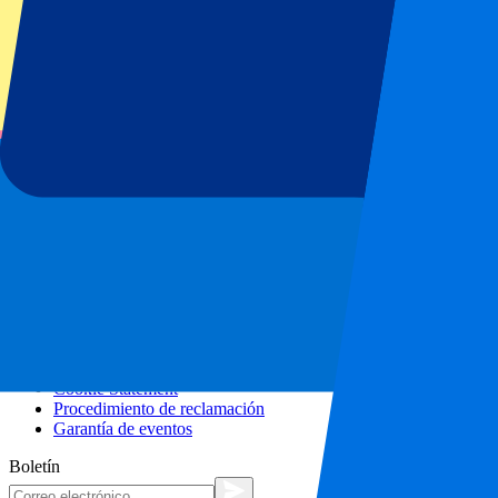
Concerts
Más información
Citytrips
Contacto
Preguntas Frecuentes
Asociaciones
Colaboraciones
Hospitalidad de nivel superior
Responsabilidad Social Corporativa
Vacantes
Nuestra política
Condiciones generales
Declaración de Privacidad
Cookie Statement
Procedimiento de reclamación
Garantía de eventos
Boletín