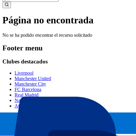
Página no encontrada
No se ha podido encontrar el recurso solicitado
Footer menu
Clubes destacados
Liverpool
Manchester United
Manchester City
FC Barcelona
Real Madrid
Napoli
AC Milan
Eventos populares
GP España
GP Países Bajos