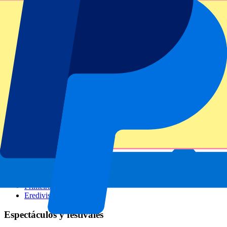
GP Italia
GP Singapur
Six Nations
Todos los deportes
Fútbol
Fórmula 1
MotoGP
Rugby
Tenis
Ligas de fútbol
Champions League
Premier League
Serie A
La Liga
Ligue 1
Primeira Liga
Eredivisie
Espectáculos y festivales