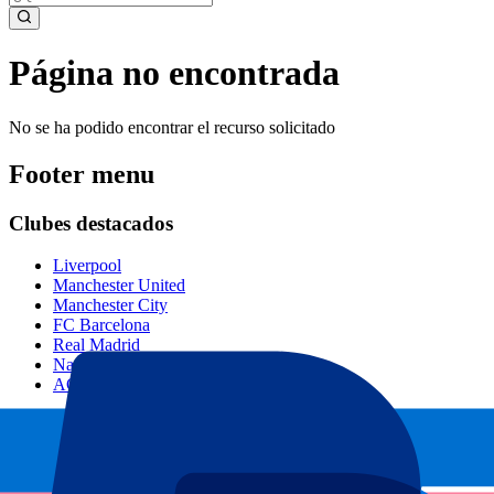
Página no encontrada
No se ha podido encontrar el recurso solicitado
Footer menu
Clubes destacados
Liverpool
Manchester United
Manchester City
FC Barcelona
Real Madrid
Napoli
AC Milan
Eventos populares
GP España
GP Países Bajos