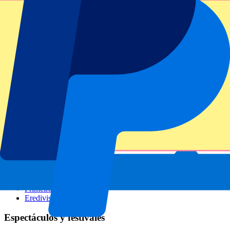
GP Italia
GP Singapur
Six Nations
Todos los deportes
Fútbol
Fórmula 1
MotoGP
Rugby
Tenis
Ligas de fútbol
Champions League
Premier League
Serie A
La Liga
Ligue 1
Primeira Liga
Eredivisie
Espectáculos y festivales