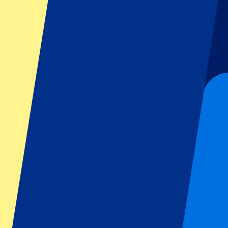
GP Italia
GP Singapur
Six Nations
Todos los deportes
Fútbol
Fórmula 1
MotoGP
Rugby
Tenis
Ligas de fútbol
Champions League
Premier League
Serie A
La Liga
Ligue 1
Primeira Liga
Eredivisie
Espectáculos y festivales