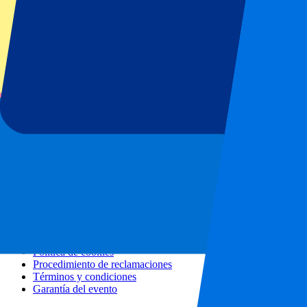
Todos los conciertos
Más información
Programa de afiliados
Escapadas urbanas
Vacaciones
Blog
Contacto
Preguntas frecuentes
Sobre nosotros
Colaboraciones
Hospitality Premium
Prensa
Vacantes
Nuestras políticas
Política de privacidad
Política de cookies
Procedimiento de reclamaciones
Términos y condiciones
Garantía del evento