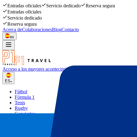
Entradas oficiales
Servicio dedicado
Reserva segura
Entradas oficiales
Servicio dedicado
Reserva segura
Acerca de
Colaboraciones
Blog
Contacto
es
Acceso a los mayores acontecimiento
deportivos y musicales
ES
Fútbol
Fórmula 1
Tenis
Rugby
Conciertos
Otros
Ofertas