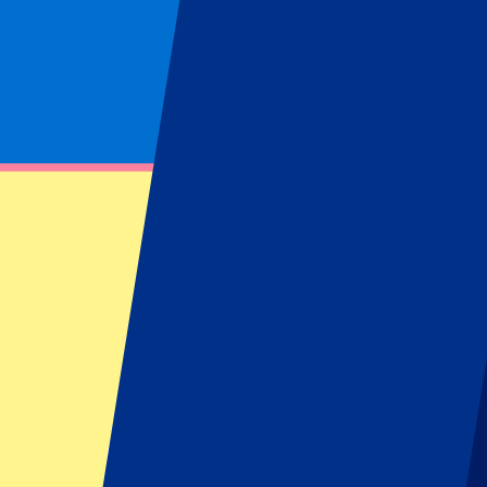
Página no encontrada
No se ha podido encontrar el recurso solicitado
Footer menu
Clubes destacados
Liverpool
Manchester United
Manchester City
FC Barcelona
Real Madrid
Napoli
AC Milan
Eventos populares
GP España
GP Países Bajos