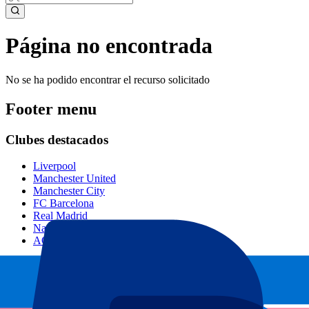
Página no encontrada
No se ha podido encontrar el recurso solicitado
Footer menu
Clubes destacados
Liverpool
Manchester United
Manchester City
FC Barcelona
Real Madrid
Napoli
AC Milan
Eventos populares
GP España
GP Países Bajos