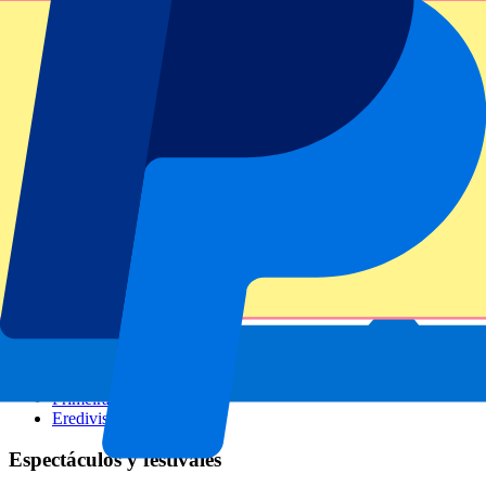
GP Italia
GP Singapur
Six Nations
Todos los deportes
Fútbol
Fórmula 1
MotoGP
Rugby
Tenis
Ligas de fútbol
Champions League
Premier League
Serie A
La Liga
Ligue 1
Primeira Liga
Eredivisie
Espectáculos y festivales