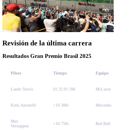
Revisión de la última carrera
Resultados Gran Premio Brasil 2025
Piloto
Tiempo
Equipo
Lando Norris
01:32:01.596
McLaren
Kimi Antonelli
+10.388s
Mercedes
Max
+10.750s
Red Bull
Verstappen