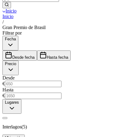
Inicio
Inicio
/
Gran Premio de Brasil
Filtrar por
Fecha
Desde fecha
Hasta fecha
Precio
Desde
€
Hasta
€
Lugares
Interlagos
(
5
)