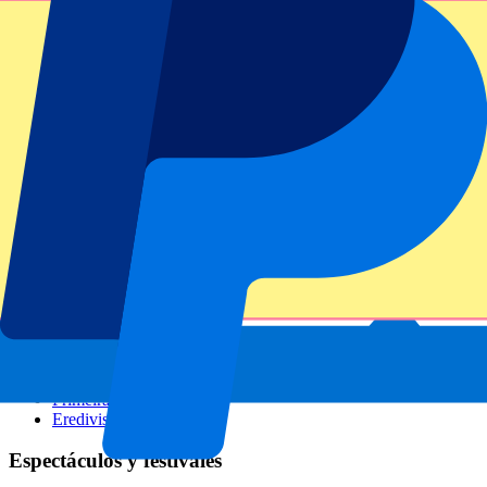
GP Italia
GP Singapur
Six Nations
Todos los deportes
Fútbol
Fórmula 1
MotoGP
Rugby
Tenis
Ligas de fútbol
Champions League
Premier League
Serie A
La Liga
Ligue 1
Primeira Liga
Eredivisie
Espectáculos y festivales