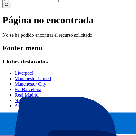
Página no encontrada
No se ha podido encontrar el recurso solicitado
Footer menu
Clubes destacados
Liverpool
Manchester United
Manchester City
FC Barcelona
Real Madrid
Napoli
AC Milan
Eventos populares
GP España
GP Países Bajos