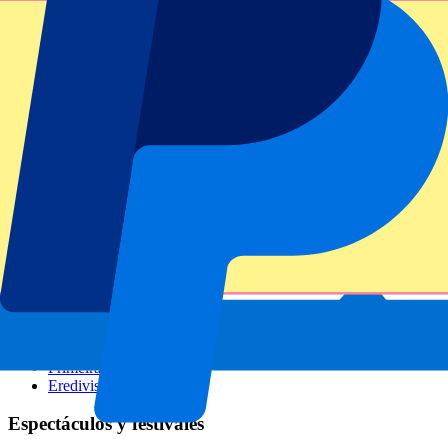
GP Italia
GP Singapur
Six Nations
Todos los deportes
Fútbol
Fórmula 1
MotoGP
Rugby
Tenis
Ligas de fútbol
Champions League
Premier League
Serie A
La Liga
Ligue 1
Primeira Liga
Eredivisie
Espectáculos y festivales