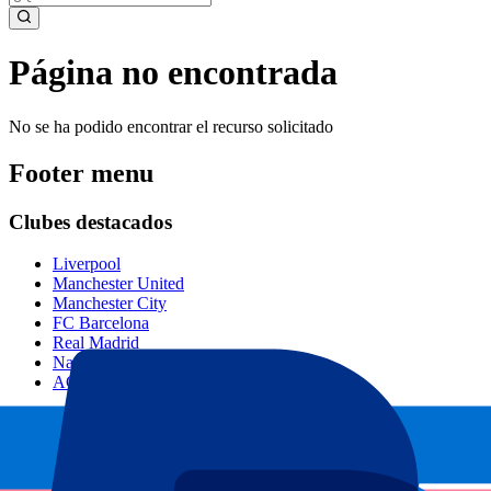
Página no encontrada
No se ha podido encontrar el recurso solicitado
Footer menu
Clubes destacados
Liverpool
Manchester United
Manchester City
FC Barcelona
Real Madrid
Napoli
AC Milan
Eventos populares
GP España
GP Países Bajos