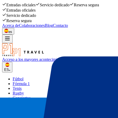
Entradas oficiales
Servicio dedicado
Reserva segura
Entradas oficiales
Servicio dedicado
Reserva segura
Acerca de
Colaboraciones
Blog
Contacto
es
Acceso a los mayores acontecimiento
deportivos y musicales
ES
Fútbol
Fórmula 1
Tenis
Rugby
Conciertos
Otros
Ofertas