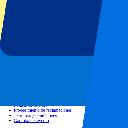
Todos los conciertos
Más información
Programa de afiliados
Escapadas urbanas
Vacaciones
Blog
Contacto
Preguntas frecuentes
Sobre nosotros
Colaboraciones
Hospitality Premium
Prensa
Vacantes
Nuestras políticas
Política de privacidad
Política de cookies
Procedimiento de reclamaciones
Términos y condiciones
Garantía del evento