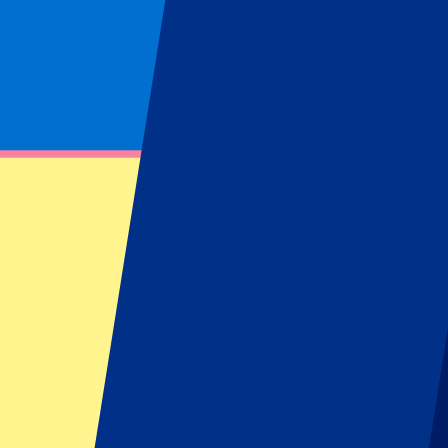
Página no encontrada
No se ha podido encontrar el recurso solicitado
Footer menu
Clubes destacados
Liverpool
Manchester United
Manchester City
FC Barcelona
Real Madrid
Napoli
AC Milan
Eventos populares
GP España
GP Países Bajos