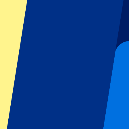
GP Italia
GP Singapur
Six Nations
Todos los deportes
Fútbol
Fórmula 1
MotoGP
Rugby
Tenis
Ligas de fútbol
Champions League
Premier League
Serie A
La Liga
Ligue 1
Primeira Liga
Eredivisie
Espectáculos y festivales