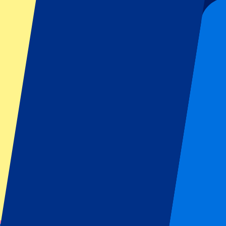
€
Más información
Juventus vs Parma Calcio 1913
29 agosto 2026, 20:45
Football | Serie A
Turin, Italia
Allianz Stadium
Entradas electrónicas oficiales
Una experiencia inolvidable
Desde
49
€
Más información