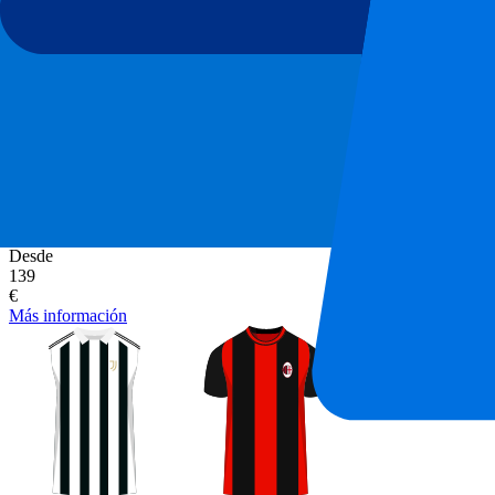
Juventus vs AC Milan
6 septiembre 2026, 20:45
Más detalles
Menos detalles
Desde
139
€
Más información