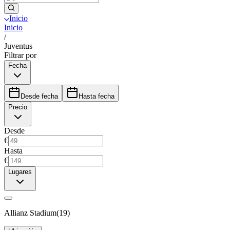
Inicio
Inicio
/
Juventus
Filtrar por
Fecha
Desde fecha
Hasta fecha
Precio
Desde
€
Hasta
€
Lugares
Allianz Stadium
(
19
)