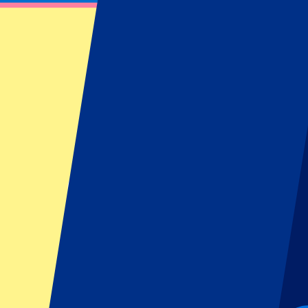
Entradas para la Juventus – Juventus Excl
P1 Travel es un Juventus Exclusive Authorized Ticket Agent. Las opcio
experiencia!
Filtros
19 eventos
Ordenar
Ordenar
Juventus vs Parma Calcio 1913
29 agosto 2026, 20:45
Más detalles
Menos detalles
Desde
49