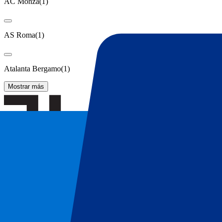
AC Monza
(
1
)
AS Roma
(
1
)
Atalanta Bergamo
(
1
)
Mostrar más
Entradas Juventus