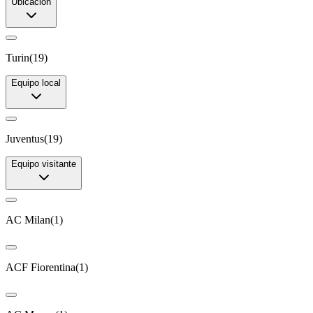
Ubicación
Turin
(
19
)
Equipo local
Juventus
(
19
)
Equipo visitante
AC Milan
(
1
)
ACF Fiorentina
(
1
)