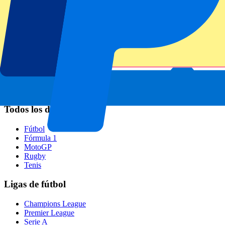
Napoli
AC Milan
Eventos populares
GP España
GP Países Bajos
GP Italia
GP Singapur
Six Nations
Todos los deportes
Fútbol
Fórmula 1
MotoGP
Rugby
Tenis
Ligas de fútbol
Champions League
Premier League
Serie A