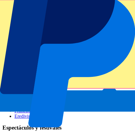
GP Italia
GP Singapur
Six Nations
Todos los deportes
Fútbol
Fórmula 1
MotoGP
Rugby
Tenis
Ligas de fútbol
Champions League
Premier League
Serie A
La Liga
Ligue 1
Primeira Liga
Eredivisie
Espectáculos y festivales