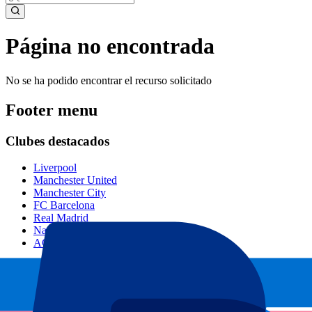
Página no encontrada
No se ha podido encontrar el recurso solicitado
Footer menu
Clubes destacados
Liverpool
Manchester United
Manchester City
FC Barcelona
Real Madrid
Napoli
AC Milan
Eventos populares
GP España
GP Países Bajos