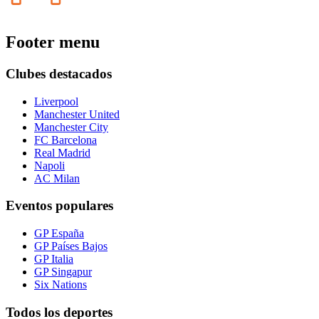
Footer menu
Clubes destacados
Liverpool
Manchester United
Manchester City
FC Barcelona
Real Madrid
Napoli
AC Milan
Eventos populares
GP España
GP Países Bajos
GP Italia
GP Singapur
Six Nations
Todos los deportes