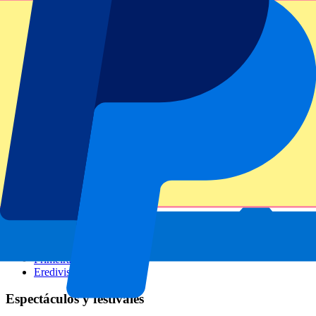
GP Italia
GP Singapur
Six Nations
Todos los deportes
Fútbol
Fórmula 1
MotoGP
Rugby
Tenis
Ligas de fútbol
Champions League
Premier League
Serie A
La Liga
Ligue 1
Primeira Liga
Eredivisie
Espectáculos y festivales