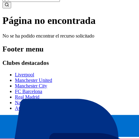
Página no encontrada
No se ha podido encontrar el recurso solicitado
Footer menu
Clubes destacados
Liverpool
Manchester United
Manchester City
FC Barcelona
Real Madrid
Napoli
AC Milan
Eventos populares
GP España
GP Países Bajos