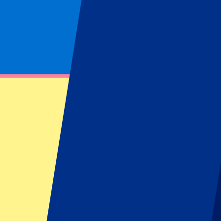
Página no encontrada
No se ha podido encontrar el recurso solicitado
Footer menu
Clubes destacados
Liverpool
Manchester United
Manchester City
FC Barcelona
Real Madrid
Napoli
AC Milan
Eventos populares
GP España
GP Países Bajos