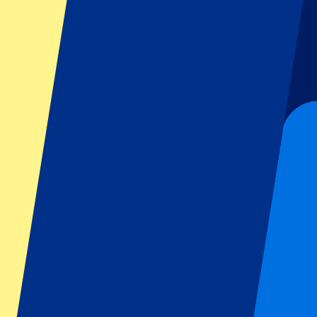
GP Italia
GP Singapur
Six Nations
Todos los deportes
Fútbol
Fórmula 1
MotoGP
Rugby
Tenis
Ligas de fútbol
Champions League
Premier League
Serie A
La Liga
Ligue 1
Primeira Liga
Eredivisie
Espectáculos y festivales