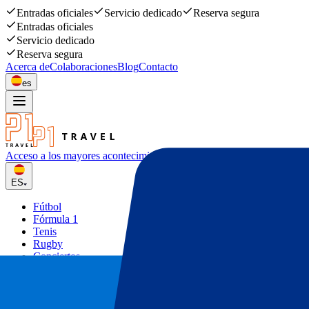
Entradas oficiales
Servicio dedicado
Reserva segura
Entradas oficiales
Servicio dedicado
Reserva segura
Acerca de
Colaboraciones
Blog
Contacto
es
Acceso a los mayores acontecimiento
deportivos y musicales
ES
Fútbol
Fórmula 1
Tenis
Rugby
Conciertos
Otros
Ofertas