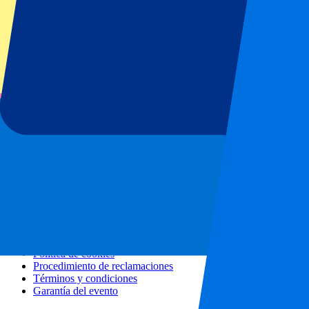
Todos los conciertos
Más información
Programa de afiliados
Escapadas urbanas
Vacaciones
Blog
Contacto
Preguntas frecuentes
Sobre nosotros
Colaboraciones
Hospitality Premium
Prensa
Vacantes
Nuestras políticas
Política de privacidad
Política de cookies
Procedimiento de reclamaciones
Términos y condiciones
Garantía del evento