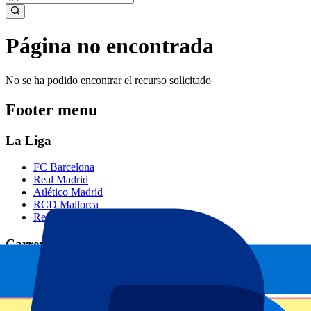
Página no encontrada
No se ha podido encontrar el recurso solicitado
Footer menu
La Liga
FC Barcelona
Real Madrid
Atlético Madrid
RCD Mallorca
Real Betis
Carreras de F1
Gran Premio de Barcelona
Gran Premio de Países Bajos
Gran Premio de Singapur
Gran Premio de Abu Dhabi