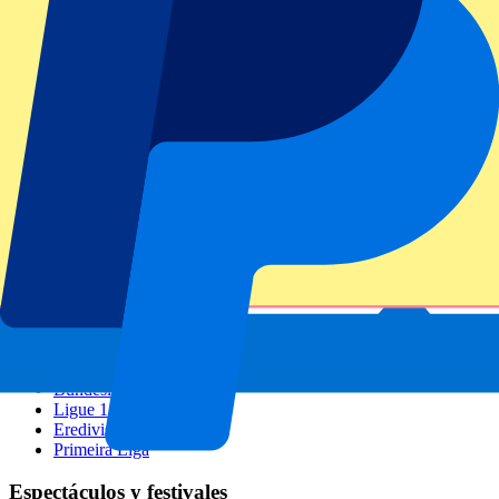
Gran Premio de Miami
Gran Premio de Brasil
GP de Italia
Todo deporte
Fútbol
Formula 1
MotoGP
Rugby
Tenis
Ligas de fútbol
Champions League
Premier League
La Liga
Serie A
Bundesliga
Ligue 1
Eredivisie
Primeira Liga
Espectáculos y festivales