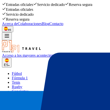
Entradas oficiales
Servicio dedicado
Reserva segura
Entradas oficiales
Servicio dedicado
Reserva segura
Acerca de
Colaboraciones
Blog
Contacto
es
Acceso a los mayores acontecimiento
deportivos y musicales
ES
Fútbol
Fórmula 1
Tenis
Rugby
Conciertos
Otros
Ofertas