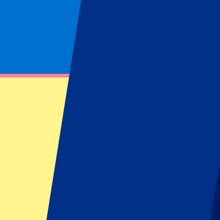
Página no encontrada
No se ha podido encontrar el recurso solicitado
Footer menu
Clubes destacados
Liverpool
Manchester United
Manchester City
FC Barcelona
Real Madrid
Napoli
AC Milan
Eventos populares
GP España
GP Países Bajos