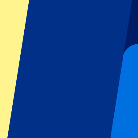
GP Italia
GP Singapur
Six Nations
Todos los deportes
Fútbol
Fórmula 1
MotoGP
Rugby
Tenis
Ligas de fútbol
Champions League
Premier League
Serie A
La Liga
Ligue 1
Primeira Liga
Eredivisie
Espectáculos y festivales