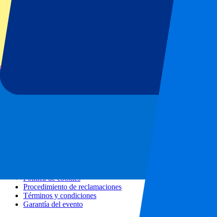
Todos los conciertos
Más información
Programa de afiliados
Escapadas urbanas
Vacaciones
Blog
Contacto
Preguntas frecuentes
Sobre nosotros
Colaboraciones
Hospitality Premium
Prensa
Vacantes
Nuestras políticas
Política de privacidad
Política de cookies
Procedimiento de reclamaciones
Términos y condiciones
Garantía del evento