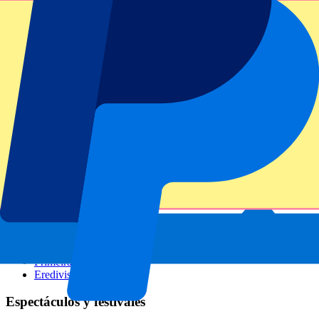
GP Italia
GP Singapur
Six Nations
Todos los deportes
Fútbol
Fórmula 1
MotoGP
Rugby
Tenis
Ligas de fútbol
Champions League
Premier League
Serie A
La Liga
Ligue 1
Primeira Liga
Eredivisie
Espectáculos y festivales