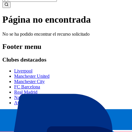
Página no encontrada
No se ha podido encontrar el recurso solicitado
Footer menu
Clubes destacados
Liverpool
Manchester United
Manchester City
FC Barcelona
Real Madrid
Napoli
AC Milan
Eventos populares
GP España
GP Países Bajos