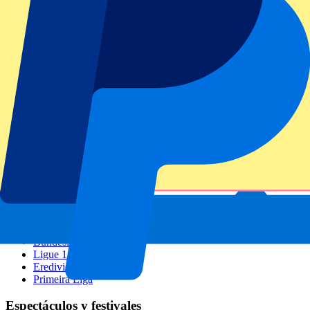
Gran Premio de Miami
Gran Premio de Brasil
GP de Italia
Todo deporte
Fútbol
Formula 1
MotoGP
Rugby
Tenis
Ligas de fútbol
Champions League
Premier League
La Liga
Serie A
Bundesliga
Ligue 1
Eredivisie
Primeira Liga
Espectáculos y festivales