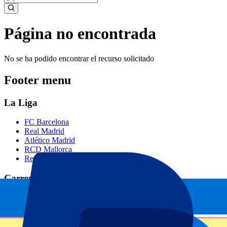
Página no encontrada
No se ha podido encontrar el recurso solicitado
Footer menu
La Liga
FC Barcelona
Real Madrid
Atlético Madrid
RCD Mallorca
Real Betis
Carreras de F1
Gran Premio de Barcelona
Gran Premio de Países Bajos
Gran Premio de Singapur
Gran Premio de Abu Dhabi