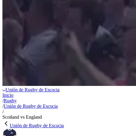
Unión de Rugby de Escocia
Inicio
/
Rugby
/
Unión de Rugby de Escocia
/
Scotland vs England
Unión de Rugby de Escocia