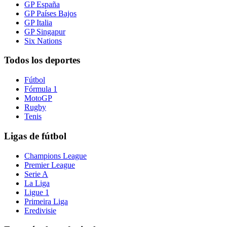
GP España
GP Países Bajos
GP Italia
GP Singapur
Six Nations
Todos los deportes
Fútbol
Fórmula 1
MotoGP
Rugby
Tenis
Ligas de fútbol
Champions League
Premier League
Serie A
La Liga
Ligue 1
Primeira Liga
Eredivisie